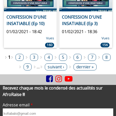
CONFESSION D'UNE
CONFESSION D'UNE
INSATIABLE (Ep 10)
INSATIABLE (Ep 3)
01/02/2021 - 18:42
01/02/2021 - 18:36
Vues
Vues
160
156
Pages
1
2
3
4
5
6
7
8
9
…
suivant ›
dernier »
Recevez chaque mois le condensé des actualités sur
AfroRaise !!!
Adresse email
*