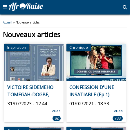
Vous êtes ici
Accueil
» Nouveaux articles
Nouveaux articles
Inspiration
Chronique
VICTOIRE SIDEMEHO
CONFESSION D'UNE
TOMEGAH-DOGBE,
INSATIABLE (Ep 1)
PREMIERE FEMME
31/07/2023 - 12:44
01/02/2021 - 18:33
CHEFFE DE
Vues
Vues
GOUVERNEMENT AU
82
733
TOGO