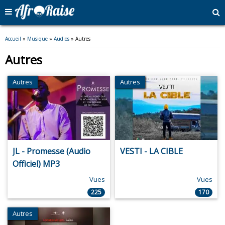
Vous êtes ici
Accueil
»
Musique
»
Audios
» Autres
Autres
Autres
Autres
JL - Promesse (Audio
VESTI - LA CIBLE
Officiel) MP3
Vues
Vues
225
170
Autres