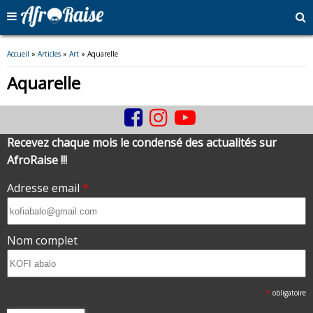
Vous êtes ici
Accueil
»
Articles
»
Art
» Aquarelle
Aquarelle
Recevez chaque mois le condensé des actualités sur
AfroRaise !!!
Adresse email
*
Nom complet
*
obligatoire