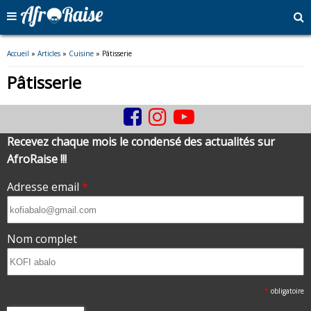
Vous êtes ici
Accueil
»
Articles
»
Cuisine
» Pâtisserie
Pâtisserie
Recevez chaque mois le condensé des actualités sur
AfroRaise !!!
Adresse email
*
Nom complet
*
obligatoire