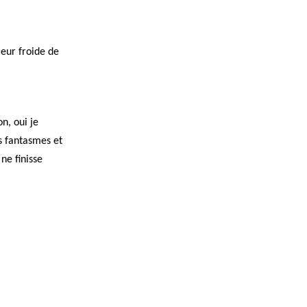
leur froide de
n, oui je
s fantasmes et
ne finisse