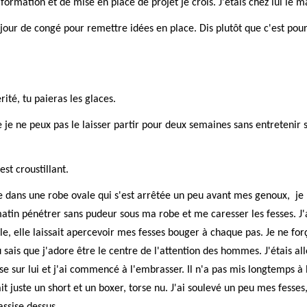
formation et de mise en place de projet je crois. J'étais chez lui le m
n jour de congé pour remettre idées en place. Dis plutôt que c'est pou
érité, tu paieras les glaces.
que je ne peux pas le laisser partir pour deux semaines sans entreteni
st croustillant.
lée dans une robe ovale qui s'est arrêtée un peu avant mes genoux, je 
 matin pénétrer sans pudeur sous ma robe et me caresser les fesses. J
e, elle laissait apercevoir mes fesses bouger à chaque pas. Je ne forç
ais que j'adore être le centre de l'attention des hommes. J'étais al
ssise sur lui et j'ai commencé à l'embrasser. Il n'a pas mis longtemps à 
t juste un short et un boxer, torse nu. J'ai soulevé un peu mes fesses, 
assise dessus.