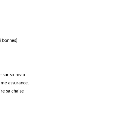
si bonnes)
e sur sa peau
erme assurance.
ire sa chaise