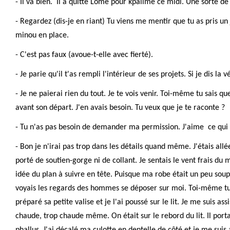
- Il va bien. Il a quitté Lomé pour kpalimé ce midi. Une sorte de 
- Regardez (dis-je en riant) Tu viens me mentir que tu as pris u
minou en place.
- C'est pas faux (avoue-t-elle avec fierté).
- Je parie qu'il t'as rempli l'intérieur de ses projets. Si je dis la v
- Je ne paierai rien du tout. Je te vois venir. Toi-même tu sais 
avant son départ. J'en avais besoin. Tu veux que je te raconte ?
- Tu n'as pas besoin de demander ma permission. J'aime ce qui e
- Bon je n'irai pas trop dans les détails quand même. J'étais al
porté de soutien-gorge ni de collant. Je sentais le vent frais du
idée du plan à suivre en tête. Puisque ma robe était un peu soupl
voyais les regards des hommes se déposer sur moi. Toi-même tu s
préparé sa petite valise et je l'ai poussé sur le lit. Je me suis a
chaude, trop chaude même. On était sur le rebord du lit. Il portai
phallus. J'ai décalé ma culotte en dentelle de côté et je me suis 