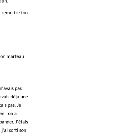
atin.
r remettre ton
r son marteau
n'avais pas
'avais déjà une
ais pas. Je
lée, on a
bander. J'étais
j'ai sorti son