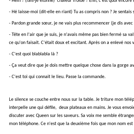
- Hein ? (fais-je étonné) chaleur froide ? Ehh, c'est quoi encore 
- Hé laisse-moi (dit-elle en riant) Tu as compris non ? Je sentai
- Pardon grande sœur, je ne vais plus recommencer (je dis avec u
- Tête en l'air que je suis, je n'avais même pas bien fermé sa va
ce qu'on faisait. C'était doux et excitant. Après on a enlevé nos 
- C'est quoi blablabla là ?
- Ça veut dire que je dois mettre quelque chose dans la gorge av
- C'est toi qui connait le lieu. Passe la commande.
Le silence se couche entre nous sur la table. Je triture mon tél
interpelle une qui défile, deux plateaux en mains. Je vous envo
discuter avec Queen sur les saveurs. Sa voix me semble étrangeme
mon téléphone. Ce n'est que la deuxième fois que mon nom est 